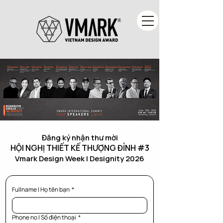
Đăng ký nhận thư mời
HỘI NGHỊ THIẾT KẾ THƯỢNG ĐỈNH #3
Vmark Design Week | Designity 2026
Fullname | Họ tên bạn
*
Phone no | Số điện thoại
*