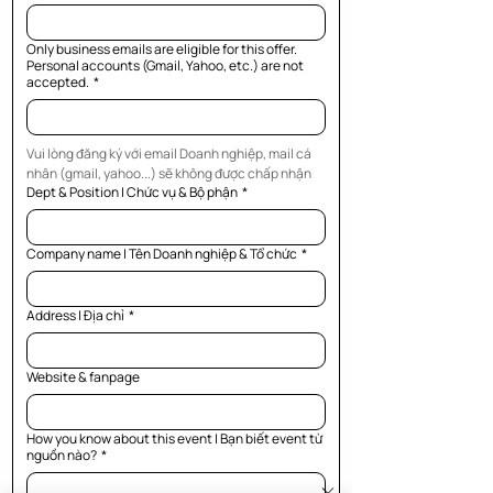
Only business emails are eligible for this offer.
Personal accounts (Gmail, Yahoo, etc.) are not
accepted.
*
Vui lòng đăng ký với email Doanh nghiệp, mail cá 
nhân (gmail, yahoo...) sẽ không được chấp nhận
Dept & Position | Chức vụ & Bộ phận
*
Company name | Tên Doanh nghiệp & Tổ chức
*
Address | Địa chỉ
*
Website & fanpage
How you know about this event | Bạn biết event từ
nguồn nào?
*