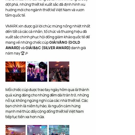
đột phá, những thiết kế xuất sắc đã định hình xu 
hướng mới cho ngành thiết kế Việt Nam và vươn 
tầm quốc tế.
VMARK xin được gửi lời chúc mừng nồng nhiệt nhất 
đến tất cả các cá nhân, tổ chức và thương hiệu đã 
xuất sắc chinh phục hội đồng giám khảo quốc tế để 
mang về những chiếc cúp 
GIẢI VÀNG (GOLD 
AWARD)
 và 
GIẢI BẠC (SILVER AWARD)
 danh giá 
năm nay 🏆🎉
Mỗi chiếc cúp được trao tay ngày hôm qua là thành 
quả xứng đáng cho những đêm dài trăn trở, những 
nỗ lực không ngừng nghỉ của các nhà thiết kế. Các 
bạn chính là niềm tự hào, là nguồn cảm hứng 
mạnh mẽ thúc đẩy cộng đồng thiết kế Việt Nam 
tiếp tục tiến xa hơn nữa.