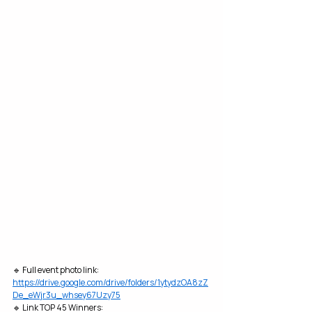
🔹 Full 
event photo link:
https://drive.google.com/drive/folders/1ytydzOA8zZ
De_eWjr3u_whsey67Uzy75
🔹 
Link TOP 45 Winners: