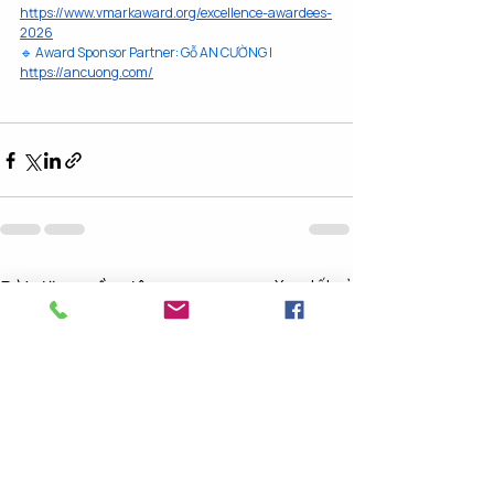
https://www.vmarkaward.org/excellence-awardees-
2026
🔹 Award Sponsor Partner: Gỗ AN CƯỜNG | 
https://ancuong.com/
Bài đăng gần đây
Xem tất cả