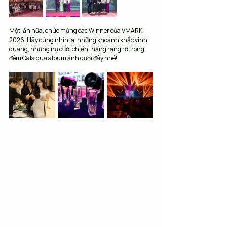
Một lần nữa, chúc mừng các Winner của VMARK 
2026! Hãy cùng nhìn lại những khoảnh khắc vinh 
quang, những nụ cười chiến thắng rạng rỡ trong 
đêm Gala qua album ảnh dưới đây nhé! 