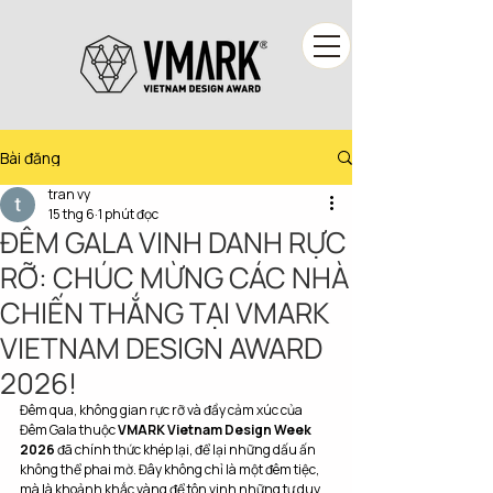
Bài đăng
tran vy
15 thg 6
1 phút đọc
ĐÊM GALA VINH DANH RỰC
RỠ: CHÚC MỪNG CÁC NHÀ
CHIẾN THẮNG TẠI VMARK
VIETNAM DESIGN AWARD
2026!
Đêm qua, không gian rực rỡ và đầy cảm xúc của 
Đêm Gala thuộc 
VMARK Vietnam Design Week 
2026
 đã chính thức khép lại, để lại những dấu ấn 
không thể phai mờ. Đây không chỉ là một đêm tiệc, 
mà là khoảnh khắc vàng để tôn vinh những tư duy 