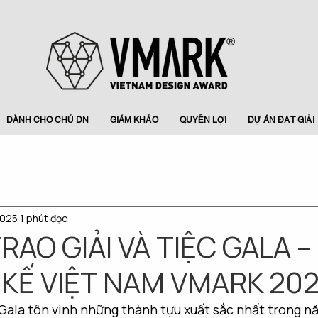
DÀNH CHO CHỦ DN
GIÁM KHẢO
QUYỀN LỢI
DỰ ÁN ĐẠT GIẢI
2025
1 phút đọc
RAO GIẢI VÀ TIỆC GALA 
 KẾ VIỆT NAM VMARK 20
 Gala tôn vinh những thành tựu xuất sắc nhất trong 