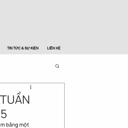
TIN TỨC & SỰ KIỆN
LIÊN HỆ
– TUẦN
25
năm bằng một 