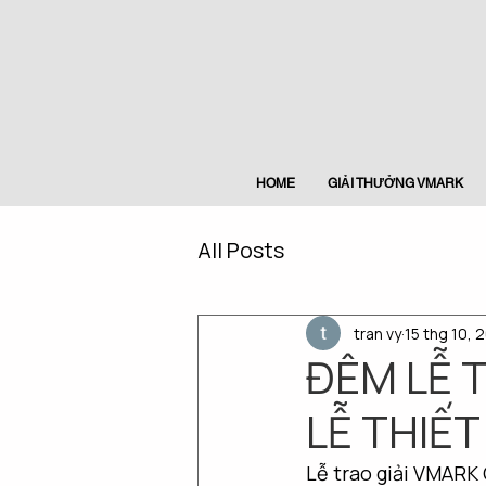
HOME
GIẢI THƯỞNG VMARK
All Posts
tran vy
15 thg 10, 
ĐÊM LỄ T
LỄ THIẾT
Lễ trao giải VMARK