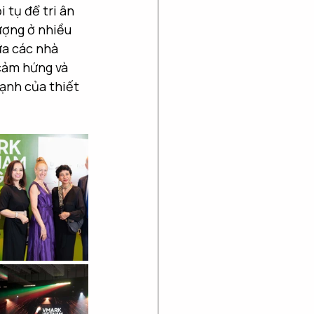
 tụ để tri ân 
ượng ở nhiều 
ữa các nhà 
cảm hứng và 
ạnh của thiết 