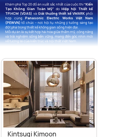
Khám phá Top 20 đồ án xuất sắc nhất của cuộc thi
“Kiến
Tạo Không Gian Toàn Mỹ”
do
Hiệp hội Thiết kế
TP.HCM (VDAS)
và
Giải thưởng thiết kế VMARK
phối
hợp cùng
Panasonic Electric Works Việt Nam
(PEWVN)
tổ chức – nơi hội tụ những ý tưởng sáng tạo
đột phá trong thiết kế không gian sống hiện đại.
Mỗi dự án là sự kết hợp hài hòa giữa thẩm mỹ, công năng
và trải nghiệm sống bền vững, mang đến góc nhìn mới
về tương lai của kiến trúc và nội thất Việt Nam.
Kintsugi Kimoon