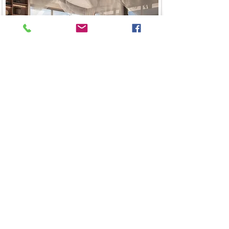
Breath Of The Water - Hơi
Thở Của Nước
Tác giả thiết kế
Nguyễn Thị Thảo Nguyên
Xem thêm