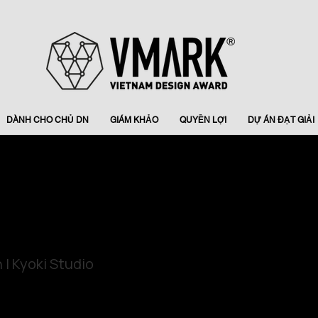
DÀNH CHO CHỦ DN
GIÁM KHẢO
QUYỀN LỢI
DỰ ÁN ĐẠT GIẢI
 | Kyoki Studio