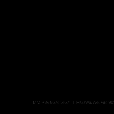
VMARK INTER
​1111 6th Ave, Ste 550, 
VMARK
VDAS DESIGN ASSOCI
156 Nam Ky Khoi N
M/Z. +84 8674 51671 | M/Z/Wa/We. +84 90
W.
vmarkaward.org
|
vietn