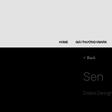
HOME
GIẢI THƯỞNG VMARK
< Back
Sen
Dides Design