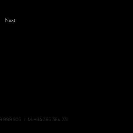
Next
NATIONAL DESIGN AWARD
#572522 San Diego, CA 92101, USA
M. +1 858-380-8740
E. contact
@vmarkaward.org
 VIETNAM DESIGN AWARD
Empow
ered by
ATION | HCMC . VIETNAM
ghia Str, D.1 - HCM City, Vietnam​
9 999 906 | M. +84 386 384 231
E.
info@vietnamdesign.org.vn
amdesignweek.org
|
designity.vn