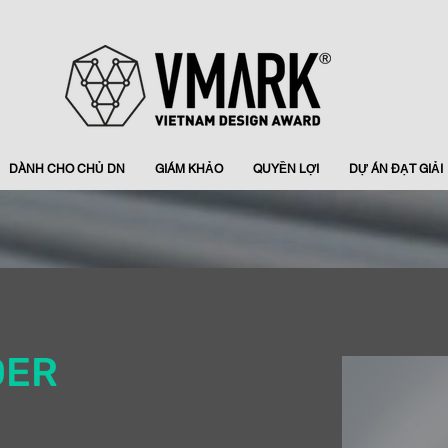
DÀNH CHO CHỦ DN
GIÁM KHẢO
QUYỀN LỢI
DỰ ÁN ĐẠT GIẢI
DER