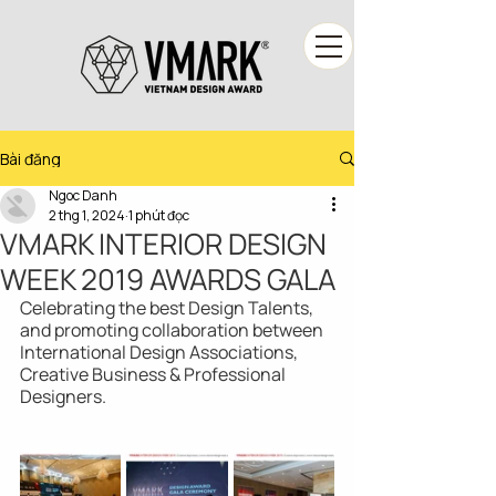
Bài đăng
Ngoc Danh
2 thg 1, 2024
1 phút đọc
VMARK INTERIOR DESIGN
WEEK 2019 AWARDS GALA
Celebrating the best Design Talents, 
and promoting collaboration between 
International Design Associations, 
Creative Business & Professional 
Designers.