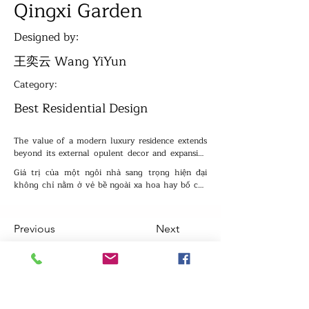
Qingxi Garden
Designed by:
王奕云 Wang YiYun
Category:
Best Residential Design
The value of a modern luxury residence extends 
beyond its external opulent decor and expansive 
spatial layout. It is more prominently reflected in 
Giá trị của một ngôi nhà sang trọng hiện đại 
the concealed depth behind it—carrying the 
không chỉ nằm ở vẻ bề ngoài xa hoa hay bố cục 
homeowner's distinctive aesthetic taste and 
không gian rộng rãi, mà còn thể hiện sâu sắc ở 
lifestyle. With an artistic approach, the designer 
chiều sâu ẩn bên trong — nơi phản ánh gu thẩm 
demonstrates exceptional craftsmanship, 
mỹ và phong cách sống riêng biệt của gia chủ. 
abandoning complexity in the interior design of 
Previous
Next
Bằng tư duy nghệ thuật, nhà thiết kế thể hiện tay 
Qingxi Garden. The pursuit is for a simple yet 
nghề tinh tế khi loại bỏ sự phức tạp trong thiết kế 
profound spatial experience, aiming to create a 
nội thất của dự án Qingxi Garden. Mục tiêu là 
comprehensive living environment that 
hướng đến một trải nghiệm không gian tối giản 
seamlessly integrates comfort, functionality, and 
nhưng sâu sắc, tạo nên môi trường sống toàn diện 
spiritual fulfillment. This endeavor ensures that 
kết hợp hài hòa giữa sự thoải mái, chức năng và 
every family member can find a tranquil sanctuary 