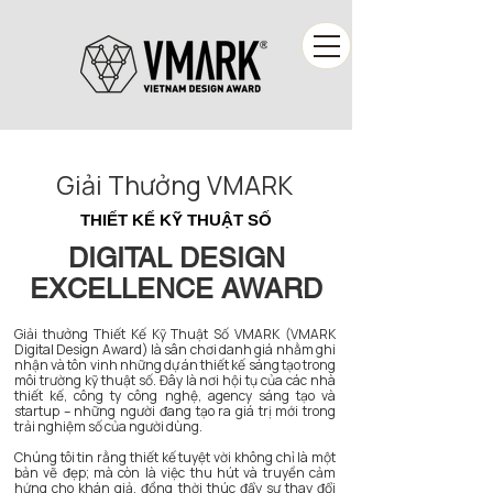
Giải Thưởng VMARK
THIẾT KẾ KỸ THUẬT SỐ
THIẾT KẾ KỸ THUẬT SỐ
DIGITAL DESIGN
EXCELLENCE AWARD
Giải thưởng Thiết Kế Kỹ Thuật Số VMARK (VMARK
Digital Design Award) là sân chơi danh giá nhằm ghi
nhận và tôn vinh những dự án thiết kế sáng tạo trong
môi trường kỹ thuật số. Đây là nơi hội tụ của các nhà
thiết kế, công ty công nghệ, agency sáng tạo và
startup – những người đang tạo ra giá trị mới trong
trải nghiệm số của người dùng.
Chúng tôi tin rằng thiết kế tuyệt vời không chỉ là một
bản vẽ đẹp; mà còn là việc thu hút và truyền cảm
hứng cho khán giả, đồng thời thúc đẩy sự thay đổi