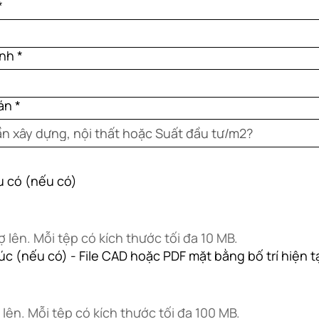
*
ình
*
án
*
ếu có (nếu có)
ợ lên. Mỗi tệp có kích thước tối đa 10 MB.
úc (nếu có) - File CAD hoặc PDF mặt bằng bố trí hiện t
ợ lên. Mỗi tệp có kích thước tối đa 100 MB.