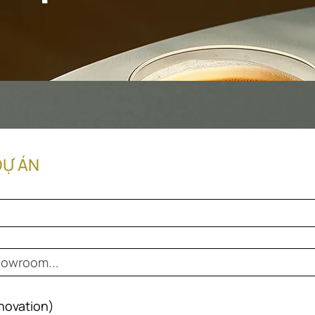
DỰ ÁN
enovation)