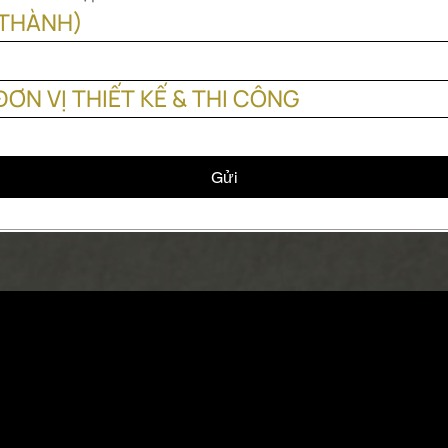
/ THÀNH)
ĐƠN VỊ THIẾT KẾ & THI CÔNG
Gửi
VMARK INTER
​1111 6th Ave, Ste 550, 