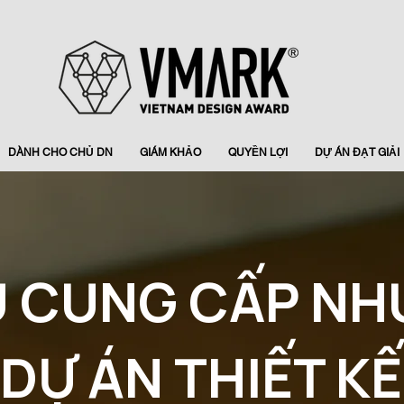
DÀNH CHO CHỦ DN
GIÁM KHẢO
QUYỀN LỢI
DỰ ÁN ĐẠT GIẢI
U CUNG CẤP NH
DỰ ÁN THIẾT KẾ