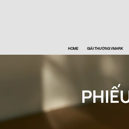
HOME
GIẢI THƯỞNG VMARK
PHIẾ