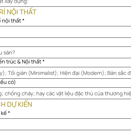
ật xây dựng:
Í NỘI THẤT
ế nội thất
*
n trúc & Nội thất
*
nếu có)
H DỰ KIẾN
 kế
*