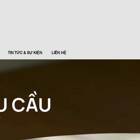
TIN TỨC & SỰ KIỆN
LIÊN HỆ
U CẦU