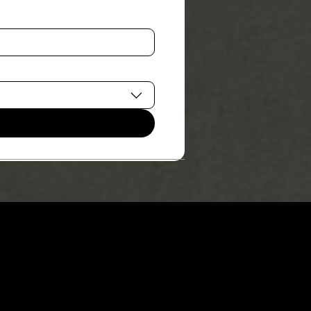
NATIONAL DESIGN AWARD
#572522 San Diego, CA 92101, USA
M. +1 858-380-8740
E. contact
@vmarkaward.org