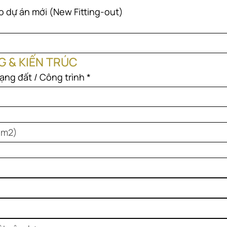
o dự án mới (New Fitting-out)
 & KIẾN TRÚC
ạng đất / Công trình
*