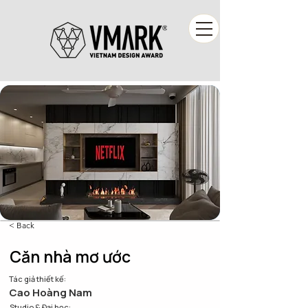
< Back
Căn nhà mơ ước
Tác giả thiết kế:
Cao Hoàng Nam
Studio & Đại học: