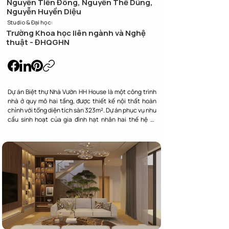
Nguyễn Tiến Đông, Nguyễn Thế Dũng,
Nguyễn Huyền Diệu
Studio & Đại học:
Trường Khoa học liên ngành và Nghệ
thuật - ĐHQGHN
Dự án Biệt thự Nhà Vườn HH House là một công trình 
nhà ở quy mô hai tầng, được thiết kế nội thất hoàn 
chỉnh với tổng diện tích sàn 323m². Dự án phục vụ nhu 
cầu sinh hoạt của gia đình hạt nhân hai thế hệ (4 
thành viên), với yêu cầu cốt lõi về một không gian 
thoáng mát, rộng rãi, tối giản và hiện đại.