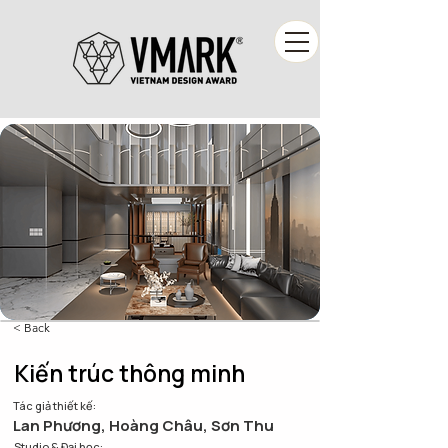
< Back
Kiến trúc thông minh
Tác giả thiết kế:
Lan Phương, Hoàng Châu, Sơn Thu
Studio & Đại học: