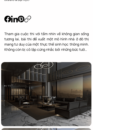
Tham gia cuộc thi với tầm nhìn về không gian sống 
tương lai, bài thi đề xuất một mô hình nhà ở đô thị 
mang tư duy của một thực thể sinh học thông minh. 
Không còn bị cô lập cứng nhắc bởi những bức tường 
gạch truyền thống, ngôi nhà tương lai tương tác với 
thế giới bên ngoài thông qua một hệ mặt đứng động, 
mô phỏng hoàn hảo cơ chế đóng mở lỗ khí của thực 
vật. Đây là câu trả lời mang tính chiến lược cho bài 
toán sống trong lành tại các đô thị nén hiện nay.