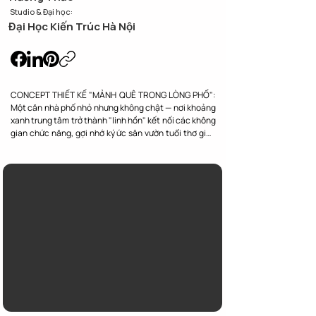
Studio & Đại học:
Đại Học Kiến Trúc Hà Nội
CONCEPT THIẾT KẾ "MẢNH QUÊ TRONG LÒNG PHỐ": 
Một căn nhà phố nhỏ nhưng không chật — nơi khoảng 
xanh trung tâm trở thành "linh hồn" kết nối các không 
gian chức năng, gợi nhớ ký ức sân vườn tuổi thơ giữa 
lòng đô thị.