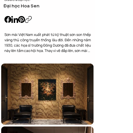
Đại học Hoa Sen
Sơn mài Việt Nam xuất phát từ kỹ thuật sơn son thếp 
vàng thủ công truyền thống lâu đời. Đến những năm 
1930, các họa sĩ trường Đông Dương đã đưa chất liệu 
này lên tầm cao hội họa. Thay vì vẽ đắp lên, sơn mài là 
nghệ thuật của sự ẩn giấu và mài hiện. Họa sĩ sẽ phủ 
nhiều lớp sơn ta, vỏ trứng, vàng bạc rồi mài phẳng 
trong nước để chất liệu lộ diện, tạo nên chiều sâu hun 
hút độc bản cho mỗi tác phẩm khi được tạo ra.