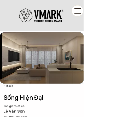
< Back
Sống Hiện Đại
Tác giả thiết kế:
Lê Văn Sơn
Studio & Đại học: