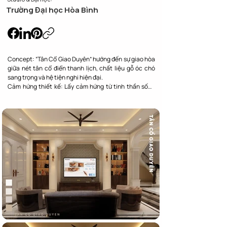
Trường Đại học Hòa Bình
Concept: “Tân Cổ Giao Duyên” hướng đến sự giao hòa 
giữa nét tân cổ điển thanh lịch, chất liệu gỗ óc chó 
sang trọng và hệ tiện nghi hiện đại.

Cảm hứng thiết kế: Lấy cảm hứng từ tinh thần sống 
đẳng cấp của biệt thự châu Âu, kết hợp ánh sáng ấm 
và bố cục mở để tạo nên không gian gần gũi, tinh tế.

Kết nối cá nhân & toàn mỹ: Không gian được thiết kế 
để vừa đáp ứng thẩm mỹ sang trọng, vừa phục vụ nhịp 
sống tiện nghi, thoải mái của gia chủ.