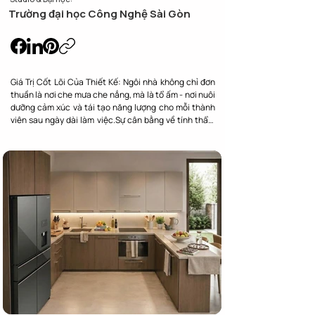
Trường đại học Công Nghệ Sài Gòn
Giá Trị Cốt Lõi Của Thiết Kế: Ngôi nhà không chỉ đơn 
thuần là nơi che mưa che nắng, mà là tổ ấm - nơi nuôi 
dưỡng cảm xúc và tái tạo năng lượng cho mỗi thành 
viên sau ngày dài làm việc.Sự cân bằng về tính thẩm 
mỹ nghệ thuật và công năng, mang lại cảm giác bình 
yên, thư thái và tiện nghi trong từng khoảnh khắc.