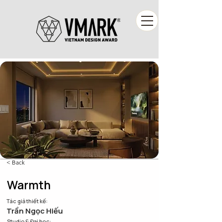
< Back
Warmth
Tác giả thiết kế:
Trần Ngọc Hiếu
Studio & Đại học: