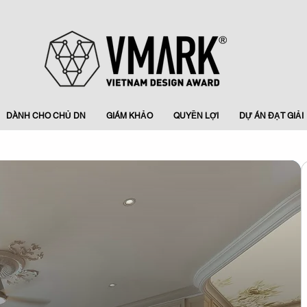
DÀNH CHO CHỦ DN
GIÁM KHẢO
QUYỀN LỢI
DỰ ÁN ĐẠT GIẢI