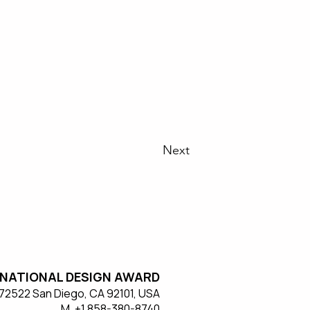
Next
NATIONAL DESIGN AWARD
#572522 San Diego, CA 92101, USA
M. +1 858-380-8740