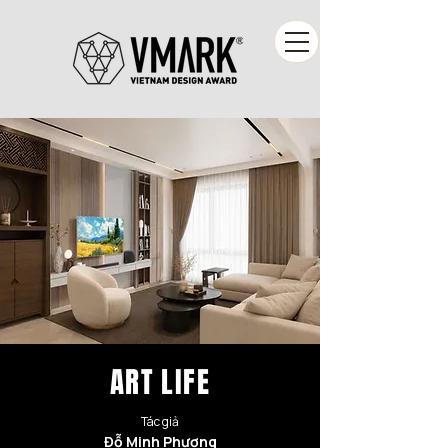
ART LIFE
Tác giả
Đỗ Minh Phương