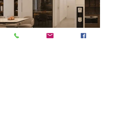
Previous
Next
VMARK INTERNATIONAL DESIGN AWARD
​1111 6th Ave, Ste 550, #572522 San Diego, CA 92101, USA
M.
+1 858-380-8740
E. contact
@vmarkaward.org
VMARK VIETNAM DESIGN AWARD
Empow
ered by
VDAS DESIGN ASSOCIATION | HCMC . VIETNAM
156 Nam Ky Khoi Nghia Str, D.1 - HCM City, Vietnam​