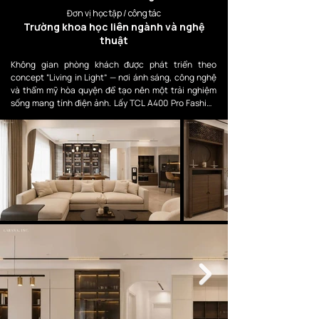
Đơn vị học tập / công tác
Trường khoa học liên ngành và nghệ
thuật
Không gian phòng khách được phát triển theo 
concept “Living in Light” — nơi ánh sáng, công nghệ 
và thẩm mỹ hòa quyện để tạo nên một trải nghiệm 
sống mang tính điện ảnh. Lấy TCL A400 Pro Fashion 
QD-Mini LED TV làm trung tâm thiết kế, toàn bộ không 
gian được định hình theo tinh thần Modern Luxury với 
gam màu trung tính, chất liệu gỗ walnut và ánh sáng 
ambient tinh tế.

Không chỉ là một thiết bị giải trí, chiếc TV trở thành 
điểm nhấn nghệ thuật, mang đến cảm giác như đang 
sống trong một gallery hiện đại. Thiết kế hướng đến 
sự tối giản nhưng giàu cảm xúc, nơi mỗi khoảnh khắc 
thư giãn tại phòng khách đều trở thành trải nghiệm 
thị giác đẳng cấp và đầy cảm hứng.