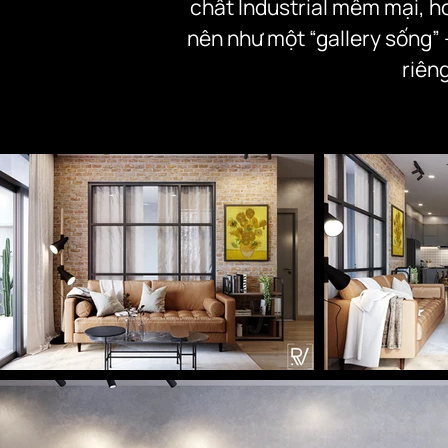
chất Industrial mềm mại, hơ
nên như một “gallery sống” 
riên