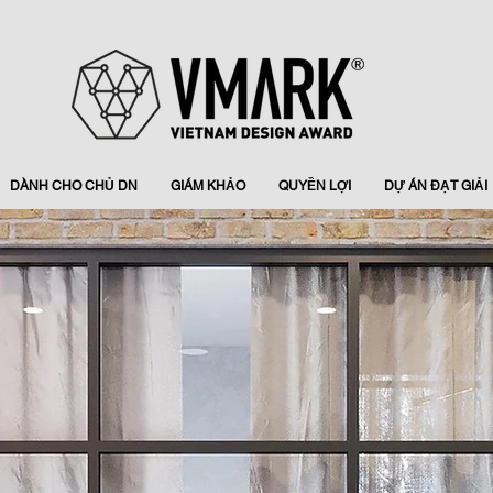
DÀNH CHO CHỦ DN
GIÁM KHẢO
QUYỀN LỢI
DỰ ÁN ĐẠT GIẢI