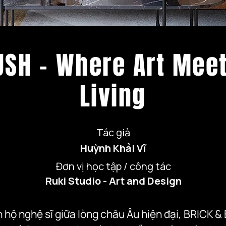
USH - Where Art Mee
Living
Tác giả
Huỳnh Khải Vĩ
Đơn vị học tập / công tác
Ruki Studio - Art and Design
hộ nghệ sĩ giữa lòng châu Âu hiện đại, BRICK & 