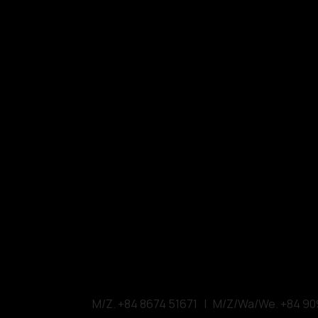
VMARK INTER
​1111 6th Ave, Ste 550, 
VMARK
VDAS DESIGN ASSOCI
156 Nam Ky Khoi N
M/Z. +84 8674 51671 | M/Z/Wa/We. +84 90