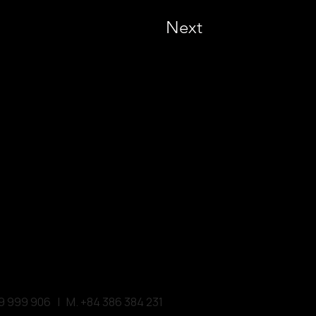
Next
NATIONAL DESIGN AWARD
#572522 San Diego, CA 92101, USA
M. +1 858-380-8740
E. contact
@vmarkaward.org
 VIETNAM DESIGN AWARD
Empow
ered by
ATION | HCMC . VIETNAM
ghia Str, D.1 - HCM City, Vietnam​
9 999 906 | M. +84 386 384 231