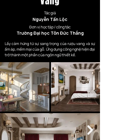
Vang
Tác giả
Nguyễn Tấn Lộc
Đơn vị học tập / công tác
Trường Đại học Tôn Đức Thắng
Lấy cảm hứng từ sự sang trọng của rượu vang và sự 
ấm áp, mềm mại của gỗ. Ứng dụng công nghệ hiện đại 
trở thành một phần của ngôn ngữ thiết kế.