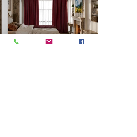
Previous
Next
VMARK INTERNATIONAL DESIGN AWARD
​1111 6th Ave, Ste 550, #572522 San Diego, CA 92101, USA
M.
+1 858-380-8740
E. contact
@vmarkaward.org
VMARK VIETNAM DESIGN AWARD
Empow
ered by