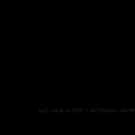
VMARK INTER
​1111 6th Ave, Ste 550, 
VMARK
VDAS DESIGN ASSOCI
156 Nam Ky Khoi N
M/Z. +84 8674 51671 | M/Z/Wa/We. +84 90
W.
vmarkaward.org
|
vietn