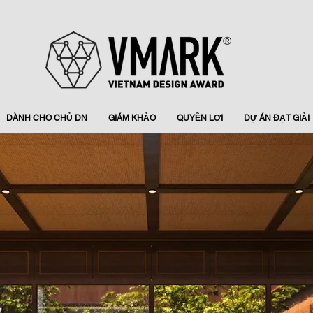
DÀNH CHO CHỦ DN
GIÁM KHẢO
QUYỀN LỢI
DỰ ÁN ĐẠT GIẢI