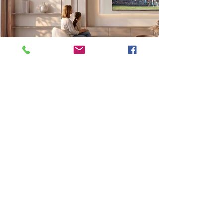
Previous
Next
VMARK INTERNATIONAL DESIGN AWARD
​1111 6th Ave, Ste 550, #572522 San Diego, CA 92101, USA
M.
+1 858-380-8740
E. contact
@vmarkaward.org
VMARK VIETNAM DESIGN AWARD
Empow
ered by
VDAS DESIGN ASSOCIATION | HCMC . VIETNAM
156 Nam Ky Khoi Nghia Str, D.1 - HCM City, Vietnam​
M/Z.
+84 8674 51671
| M/Z/Wa/We.
+84 909 999 906
|