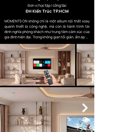
Đơn vị học tập / công tác
ĐH Kiến Trúc TP.HCM
MOMENTS ON không chỉ là một album nội thất xoay 
quanh thiết bị công nghệ, mà còn là hành trình tái 
định nghĩa phòng khách như trung tâm cảm xúc của 
gia đình hiện đại. Trong không gian tối giản, ấm áp và 
giàu tính kết nối, chiếc TCL QLED AI 4K 65P7K trở 
thành “trái tim thị giác” — nơi mọi khoảnh khắc đời 
thường được sống trọn vẹn hơn.