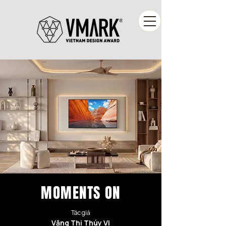
MOMENTS ON
Tác giả
Văng Thị Thúy Vi