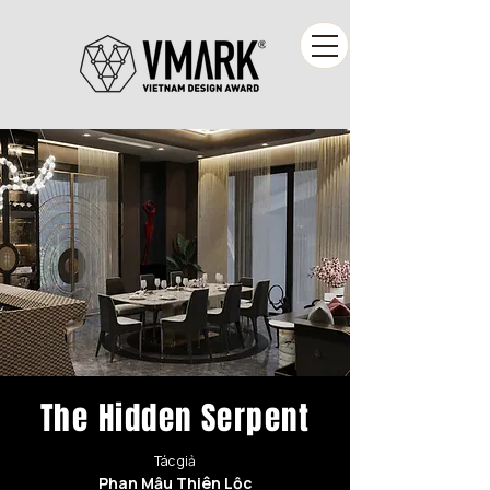
The Hidden Serpent
Tác giả
Phan Mậu Thiên Lộc