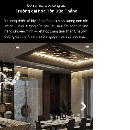
Đơn vị học tập / công tác
Trường đại học Tôn Đức Thắng
Ý tưởng thiết kế lấy cảm hứng từ hình tượng con rắn 
lột da — biểu tượng của nội lực, sự kiểm soát và khả 
năng chuyển mình — kết hợp cùng tinh thần Châu Phi 
đương đại, nơi thiên nhiên nguyên bản và sức mạnh 
bản năng luôn hiện diện trong từng chất liệu và hình 
khối.

Hình tượng này được chuyển hóa thành ngôn ngữ 
thiết kế trừu tượng: các đường nét thẳng, hình khối 
dứt khoát, mảng vật liệu lớn gợi cảm giác mạnh mẽ và 
kiểm soát. Các texture đá, gỗ trầm, da và bảng màu 
đất tối lại mang tinh thần hoang dã, nguyên bản của 
thiên nhiên Châu Phi.