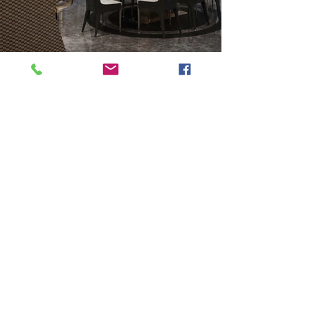
Previous
Next
VMARK INTERNATIONAL DESIGN AWARD
​1111 6th Ave, Ste 550, #572522 San Diego, CA 92101, USA
M.
+1 858-380-8740
E. contact
@vmarkaward.org
VMARK VIETNAM DESIGN AWARD
Empow
ered by
VDAS DESIGN ASSOCIATION | HCMC . VIETNAM
156 Nam Ky Khoi Nghia Str, D.1 - HCM City, Vietnam​
M/Z.
+84 8674 51671
| M/Z/Wa/We.
+84 909 999 906
|