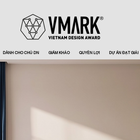
DÀNH CHO CHỦ DN
GIÁM KHẢO
QUYỀN LỢI
DỰ ÁN ĐẠT GIẢI