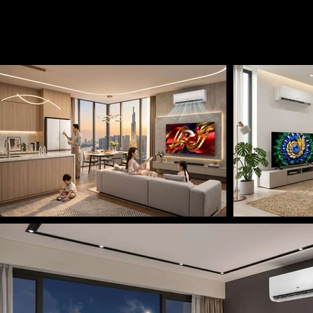
TCL không đơn thuần là TV,
nghệ dẫn lối cho