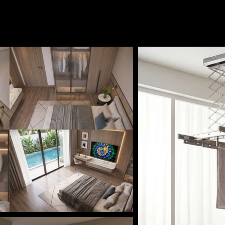
nghiệm đỉnh cao — nơi công 
 sống khác biệt.