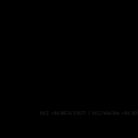
VMARK INTER
​1111 6th Ave, Ste 550, 
VMARK
VDAS DESIGN ASSOCI
156 Nam Ky Khoi N
M/Z. +84 8674 51671 | M/Z/Wa/We. +84 90
W.
vmarkaward.org
|
vietn