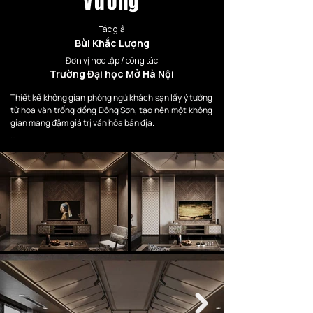
Vương
Tác giả
Bùi Khắc Lượng
Đơn vị học tập / công tác
Trường Đại học Mở Hà Nội
Thiết kế không gian phòng ngủ khách sạn lấy ý tưởng 
từ hoa văn trống đồng Đông Sơn, tạo nên một không 
gian mang đậm giá trị văn hóa bản địa.

Không gian tích hợp TCL A400 Pro — sự kết hợp giữa 
bản sắc văn hóa truyền thống và công nghệ hiện đại 
hàng đầu. Từ đó, công trình mang đến một trải 
nghiệm văn hóa độc bản theo tiêu chuẩn 5 sao.