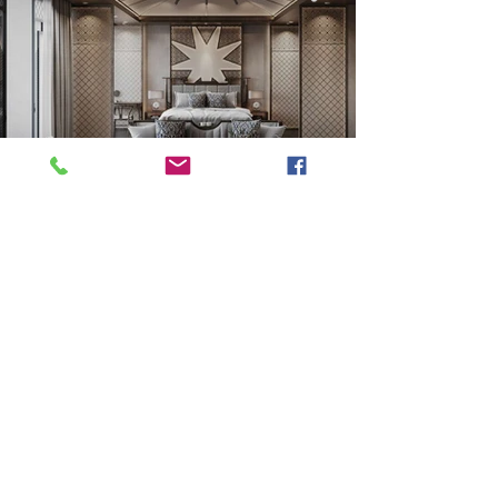
Previous
Next
VMARK INTERNATIONAL DESIGN AWARD
​1111 6th Ave, Ste 550, #572522 San Diego, CA 92101, USA
M.
+1 858-380-8740
E. contact
@vmarkaward.org
VMARK VIETNAM DESIGN AWARD