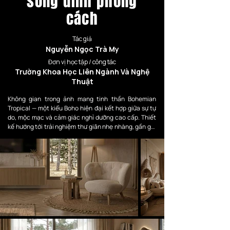
sống đỉnh phong
cách
Tác giả
Nguyễn Ngọc Trà My
Đơn vị học tập / công tác
Trường Khoa Học Liên Ngành Và Nghệ
Thuật
Không gian trong ảnh mang tinh thần Bohemian 
Tropical — một kiểu Boho hiện đại kết hợp giữa sự tự 
do, mộc mạc và cảm giác nghỉ dưỡng cao cấp. Thiết 
kế hướng tới trải nghiệm thư giãn nhẹ nhàng, gần gũi 
với thiên nhiên và giàu chiều sâu cảm xúc.