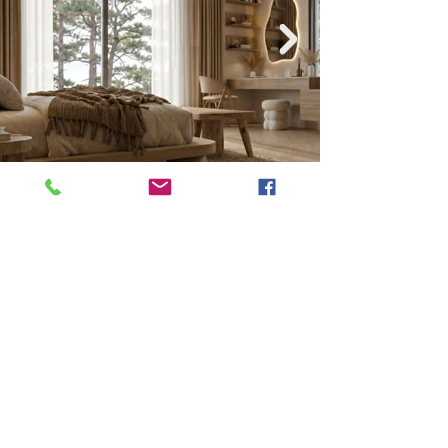
Previous
Next
VMARK INTERNATIONAL DESIGN AWARD
​1111 6th Ave, Ste 550, #572522 San Diego, CA 92101, USA
M.
+1 858-380-8740