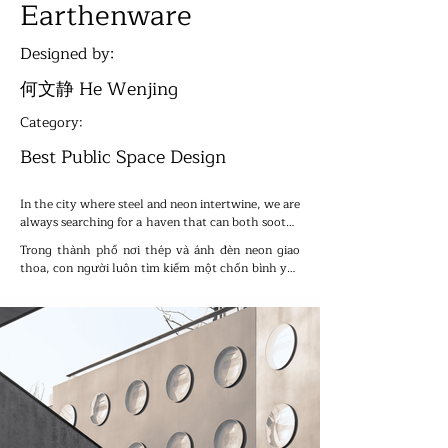
Earthenware
Designed by:
何文静 He Wenjing
Category:
Best Public Space Design
In the city where steel and neon intertwine, we are 
always searching for a haven that can both soothe 
our souls and touch the flames. The fourth phase 
Trong thành phố nơi thép và ánh đèn neon giao 
of Hui Street, Hui Xidi, takes its inspiration from 
thoa, con người luôn tìm kiếm một chốn bình yên 
the "Peach Blossom Spring" described by Tao 
vừa xoa dịu tâm hồn, vừa chạm đến ngọn lửa nội 
Yuanming, and skillfully integrates natural poetry 
tại. Giai đoạn thứ tư của Hui Street, Hui Xidi lấy 
with modern commerce, creating an "Urban 
cảm hứng từ “Suối hoa đào” trong tác phẩm của 
Utopia that can breathe".
Tao Yuanming, khéo léo kết hợp thi ca tự nhiên 
với thương mại hiện đại, tạo nên một “Thiên 
đường đô thị biết thở”.