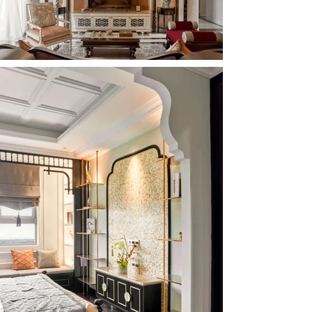
tráng lệ và tiện nghi. Sự hòa quyện này kiến tạo 
một môi trường sống vừa tôn trọng cội nguồn văn 
hóa, vừa đồng hành cùng khát vọng đương đại—
tinh tế, độc bản và gắn bó sâu sắc với tinh thần 
bản địa.