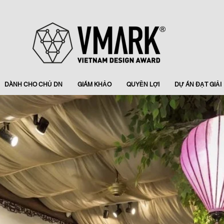
DÀNH CHO CHỦ DN
GIÁM KHẢO
QUYỀN LỢI
DỰ ÁN ĐẠT GIẢI