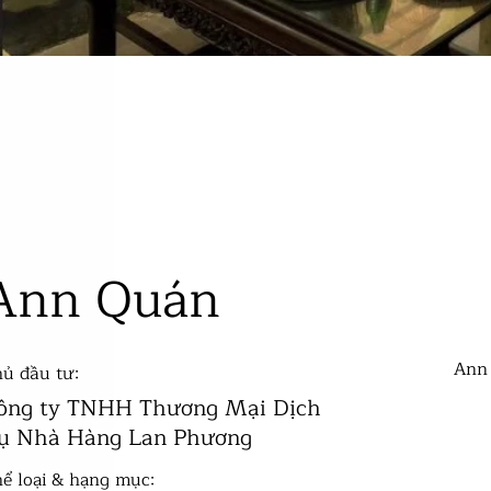
ER AW
ER AW
Ann Quán
Ann 
ủ đầu tư:
ông ty TNHH Thương Mại Dịch
ụ Nhà Hàng Lan Phương
ể loại & hạng mục: