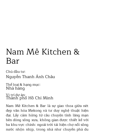
ER AW
ER AW
Nam Mê Kitchen &
Bar
Chủ đầu tư:
Nguyễn Thanh Ánh Châu
Thể loại & hạng mục:
Nhà hàng
Vị trí dự án:
Thành phố Hồ Chí Minh
Nam Mê Kitchen & Bar là sự giao thoa giữa nét
đẹp văn hóa Mekong và tư duy nghệ thuật hiện
đại. Lấy cảm hứng từ câu chuyện tình lãng mạn
bên dòng sông xưa, không gian được thiết kế với
ba khu vực chính: ngoài trời tái hiện chợ nổi sông
nước nhộn nhịp, trong nhà như chuyến phà du