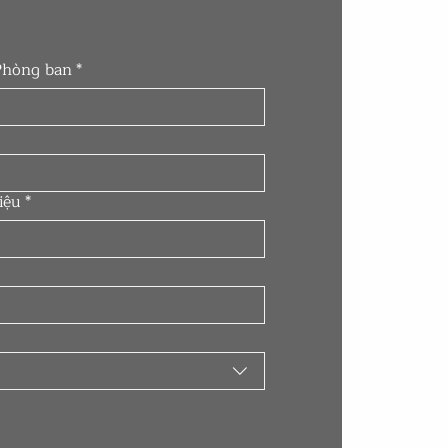
 Phòng ban
*
iệu
*