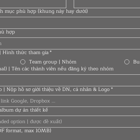
anh mục phù hợp (khung này hay dưới)
hù hợp
n
| Hình thức tham gia
*
Team group | Nhóm
Bu
nal) | Tên các thành viên nếu đăng ký theo nhóm
io | Nộp hồ sơ giới thiệu về DN, cá nhân & Logo
*
album dự án thiết kế
(PDF format, max 10MB)