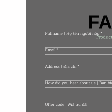
FA
FA
Fullname | Họ tên người nộp
*
Product
Email
*
Address | Địa chỉ
*
How did you hear about us | Bạn b
Offer code | Mã ưu đãi