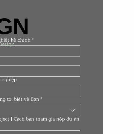
IGN
IGN
r | Tác giả thiết kế chính
*
Design
 nghiệp
ng tôi biết về Bạn
*
ject | Cách bạn tham gia nộp dự án