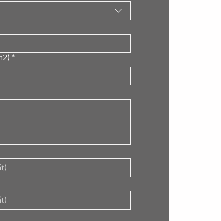
m2)
*