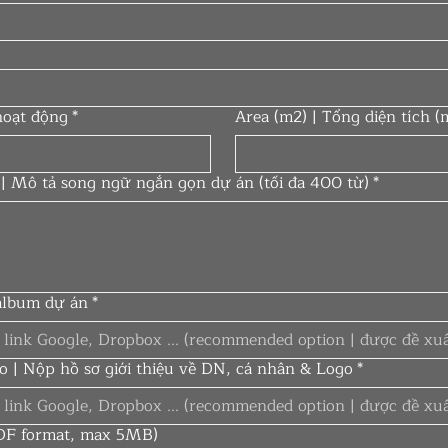
hoạt động
*
Area (m2) | Tổng diện tích (
 | Mô tả song ngữ ngắn gọn dự án (tối đa 400 từ)
*
 album dự án
*
io | Nộp hồ sơ giới thiệu về DN, cá nhân & Logo
*
(PDF format, max 5MB)