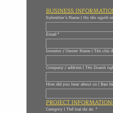
BUSINESS INFORMATIO
Submitter’s Name | Họ tên người n
Email
*
Investor / Owner Name | Tên chủ 
Company / address | Tên Doanh ngh
How did you hear about us | Bạn b
PROJECT INFORMATION
Category | Thể loại dự án
*