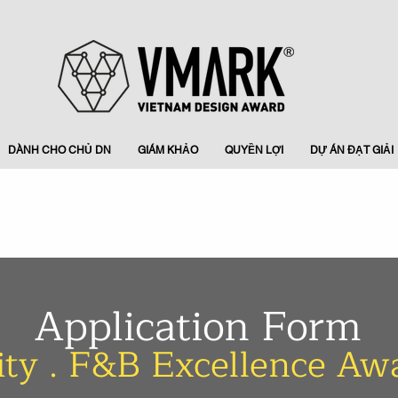
DÀNH CHO CHỦ DN
GIÁM KHẢO
QUYỀN LỢI
DỰ ÁN ĐẠT GIẢI
Application Form
ity . F&B Excellence A