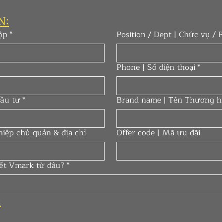
N:
ộp
*
Position / Dept | Chức vụ /
Phone | Số điện thoại
*
đầu tư
*
Brand name | Tên Thương h
iệp chủ quản & địa chỉ
Offer code | Mã ưu đãi
iết Vmark từ đâu?
*
: