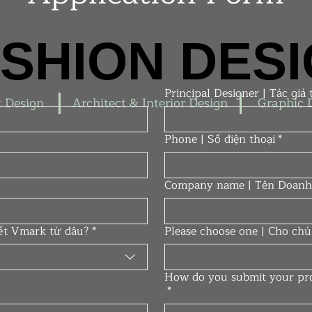
SHION DES
SHION DES
Principal Designe
 Design
Architect & Interior Design
Graphic 
Phone | Số điện thoại
*
Company name | Tên Doanh
iết Vmark từ đâu?
*
Please choose one | Cho chú
How do you submit your pro
*