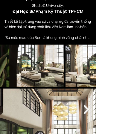
Studio & University:
Đại Học Sư Phạm Kỹ Thuật TPHCM
Thiết kế tập trung vào sự va chạm giữa truyền thống 
và hiện đại, sử dụng chất liệu Việt Nam làm linh hồn.

“Sự mộc mạc của Đen là khung hình vững chãi nhất 
để tôn vinh bản sắc duy mỹ của Linh, tạo nên một bến 
đỗ tĩnh tại nhưng vẫn vang vọng những giá trị nghệ 
thuật di sản.”