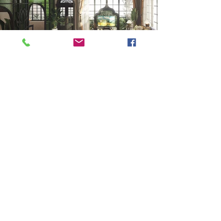
Previous
Next
VMARK INTERNATIONAL DESIGN AWARD
​1111 6th Ave, Ste 550, #572522 San Diego, CA 92101, USA
M.
+1 858-380-8740
E. contact
@vmarkaward.org
VMARK VIETNAM DESIGN AWARD
156 Nam Ky Khoi Nghia Str, D.1 - HCM City - Vietnam​
Zalo.
+84 8674 51671
| M/Z/Wa/We.
+84 909 999 906
|
M.
+84 386 384 231
E.
info@vietnamdesign.org.vn