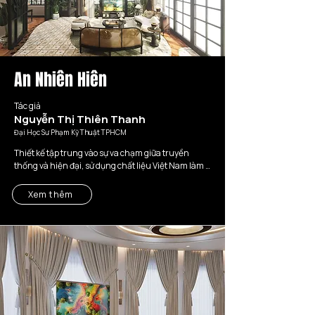
An Nhiên Hiên
Tác giả
Nguyễn Thị Thiên Thanh
Đại Học Sư Phạm Kỹ Thuật TPHCM
Thiết kế tập trung vào sự va chạm giữa truyền 
thống và hiện đại, sử dụng chất liệu Việt Nam làm 
linh hồn.

Xem thêm
“Sự mộc mạc của Đen là khung hình vững chãi 
nhất để tôn vinh bản sắc duy mỹ của Linh, tạo nên 
một bến đỗ tĩnh tại nhưng vẫn vang vọng những 
giá trị nghệ thuật di sản.”