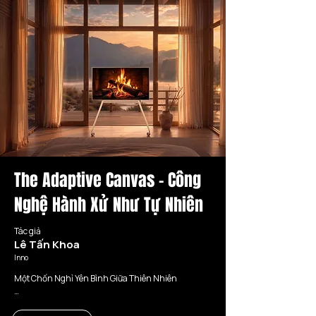
với ngôn ngữ tạo hình mang tính tương lai, tạo nên 
một không gian sang trọng nhưng vẫn đầy chiều 
sâu công nghệ.
The Adaptive Canvas - Công
Nghệ Hành Xử Như Tự Nhiên
Tác giả
Lê Tấn Khoa
Inno
Một Chốn Nghỉ Yên Bình Giữa Thiên Nhiên

Nép mình giữa đồi núi và những con suối tại Lâm 