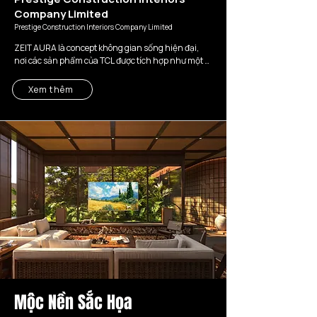
Company Limited
Prestige Construction Interiors Company Limited
ZEIT AURA là concept không gian sống hiện đại, 
nơi các sản phẩm của TCL được tích hợp như một 
phần của kiến trúc nội thất cao cấp.

Xem thêm
Thay vì xuất hiện như những thiết bị độc lập, TV, tủ 
lạnh, máy lạnh và máy giặt TCL được đặt trong từng 
lớp không gian sống — phòng khách, phòng ngủ, 
bếp, phòng ăn và logia — nhằm tạo nên một hệ sinh 
thái tiện nghi, thẩm mỹ và thông minh.

Concept hướng đến nhóm người dùng thành đạt, 
yêu công nghệ, có gu thẩm mỹ cao và mong muốn 
một ngôi nhà không chỉ đẹp để nhìn, mà còn thông 
minh, tiện nghi và nâng tầm chất lượng sống mỗi 
ngày.
Mộc Nền Sắc Họa