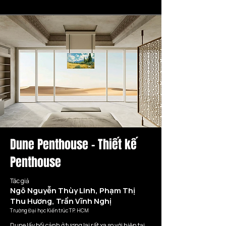
Dune Penthouse - Thiết kế
Penthouse
Tác giả
Ngô Nguyễn Thùy Linh, Phạm Thị
Thu Hương, Trần Vĩnh Nghị
Trường Đại học Kiến trúc TP. HCM
Dune lấy bối cảnh ở tương lai rất xa so với hiện tại 