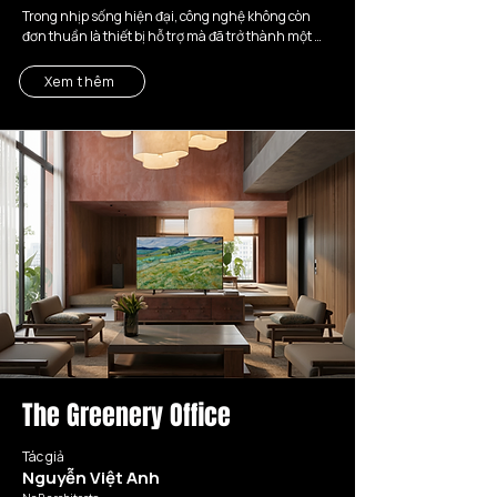
Trong nhịp sống hiện đại, công nghệ không còn 
đơn thuần là thiết bị hỗ trợ mà đã trở thành một 
phần của trải nghiệm sống hằng ngày.

Xem thêm
Dự án hướng đến việc kiến tạo một không gian 
sống nơi công nghệ được tích hợp một cách tự 
nhiên, tinh tế và hài hòa với cảm xúc con người. 
Thay vì phô bày các thiết bị điện tử như những vật 
thể tách rời, thiết kế tập trung vào việc “ẩn” công 
nghệ vào kiến trúc, ánh sáng và trải nghiệm không 
gian.

Concept “Invisible Technology” được hình thành từ 
mong muốn tạo nên một môi trường sống hiện đại, 
tối giản và tiện nghi, nhưng vẫn giữ được sự thư 
giãn, tính cá nhân và chiều sâu cảm xúc trong đời 
sống đô thị.
The Greenery Office
Tác giả
Nguyễn Việt Anh