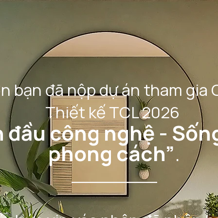
n bạn đã nộp dự án tham gia 
Thiết kế TCL 2026
 đầu công nghệ - Sốn
phong cách”
.
________