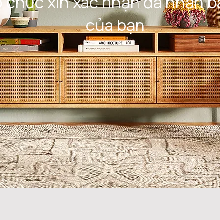
 chức xin xác nhận đã nhận bà
của bạn