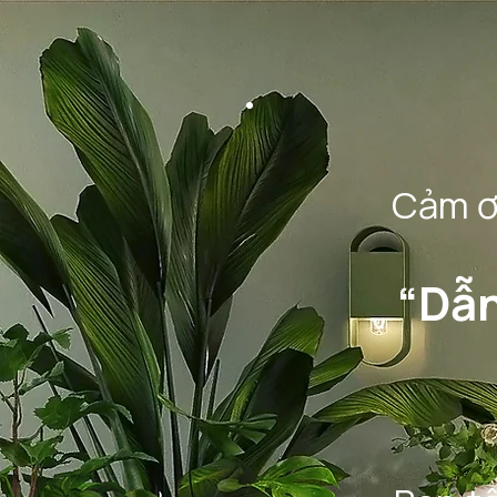
Cảm ơ
“Dẫn