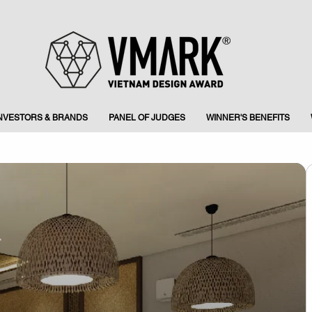
INVESTORS & BRANDS
PANEL OF JUDGES
WINNER'S BENEFITS