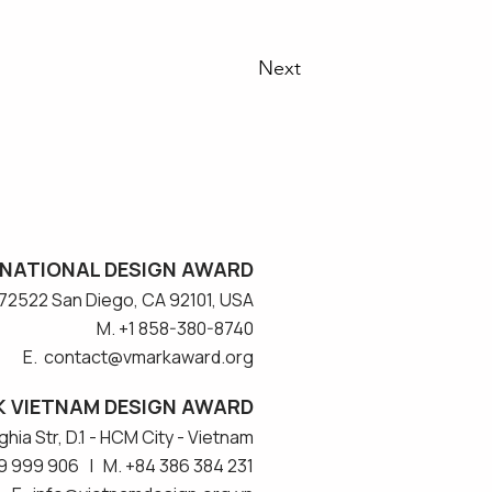
Next
NATIONAL DESIGN AWARD
#572522 San Diego, CA 92101, USA
M. +1 858-380-8740
E. contact
@vmarkaward.org
 VIETNAM DESIGN AWARD
hia Str, D.1 - HCM City - Vietnam​
9 999 906 | M. +84 386 384 231