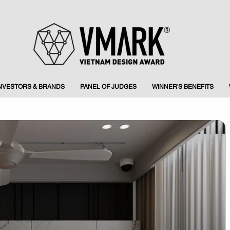
INVESTORS & BRANDS
PANEL OF JUDGES
WINNER'S BENEFITS