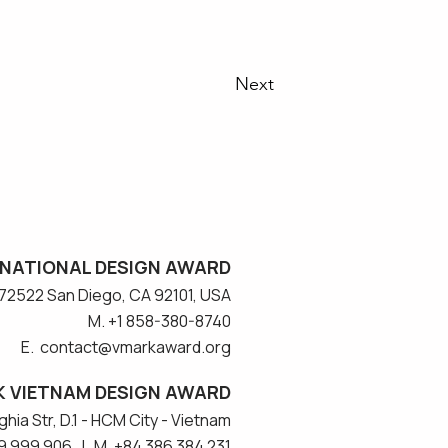
Next
NATIONAL DESIGN AWARD
#572522 San Diego, CA 92101, USA
M. +1 858-380-8740
E. contact
@vmarkaward.org
 VIETNAM DESIGN AWARD
hia Str, D.1 - HCM City - Vietnam​
9 999 906 | M. +84 386 384 231