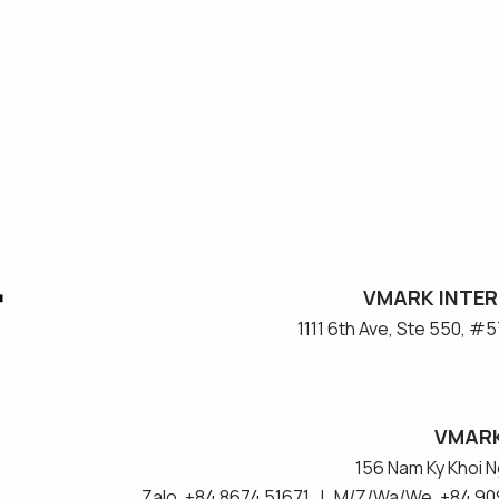
VMARK INTER
​1111 6th Ave, Ste 550, 
VMARK
156 Nam Ky Khoi Ng
Zalo. +84 8674 51671 | M/Z/Wa/We. +84 90