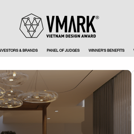
INVESTORS & BRANDS
PANEL OF JUDGES
WINNER'S BENEFITS