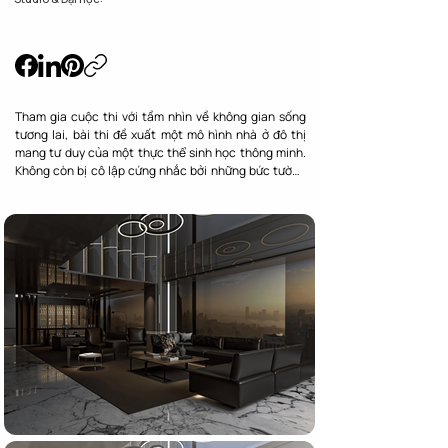
Tham gia cuộc thi với tầm nhìn về không gian sống 
tương lai, bài thi đề xuất một mô hình nhà ở đô thị 
mang tư duy của một thực thể sinh học thông minh. 
Không còn bị cô lập cứng nhắc bởi những bức tường 
gạch truyền thống, ngôi nhà tương lai tương tác với 
thế giới bên ngoài thông qua một hệ mặt đứng động, 
mô phỏng hoàn hảo cơ chế đóng mở lỗ khí của thực 
vật. Đây là câu trả lời mang tính chiến lược cho bài 
toán sống trong lành tại các đô thị nén hiện nay.