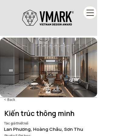
< Back
Kiến trúc thông minh
Tác giả thiết kế:
Lan Phương, Hoàng Châu, Sơn Thu
Studio & Đại học: