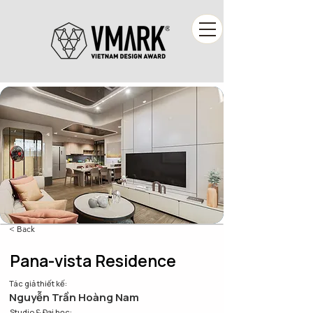
< Back
Pana-vista Residence
Tác giả thiết kế:
Nguyễn Trần Hoàng Nam
Studio & Đại học: