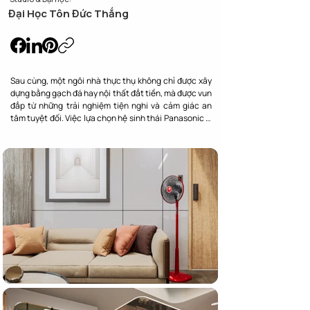
Đại Học Tôn Đức Thắng
Sau cùng, một ngôi nhà thực thụ không chỉ được xây 
dựng bằng gạch đá hay nội thất đắt tiền, mà được vun 
đắp từ những trải nghiệm tiện nghi và cảm giác an 
tâm tuyệt đối. Việc lựa chọn hệ sinh thái Panasonic — 
từ ánh sáng tinh tế, thiết bị làm mát bền bỉ đến những 
chiếc công tắc sang trọng — chính là lời khẳng định 
cho một tư duy sống chất lượng: Lấy con người làm 
tâm điểm của sự sáng tạo.