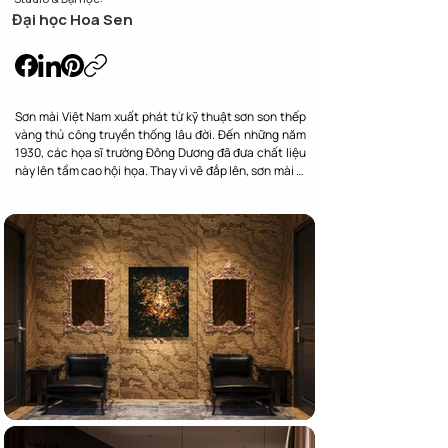
Đại học Hoa Sen
Sơn mài Việt Nam xuất phát từ kỹ thuật sơn son thếp 
vàng thủ công truyền thống lâu đời. Đến những năm 
1930, các họa sĩ trường Đông Dương đã đưa chất liệu 
này lên tầm cao hội họa. Thay vì vẽ đắp lên, sơn mài là 
nghệ thuật của sự ẩn giấu và mài hiện. Họa sĩ sẽ phủ 
nhiều lớp sơn ta, vỏ trứng, vàng bạc rồi mài phẳng 
trong nước để chất liệu lộ diện, tạo nên chiều sâu hun 
hút độc bản cho mỗi tác phẩm khi được tạo ra.