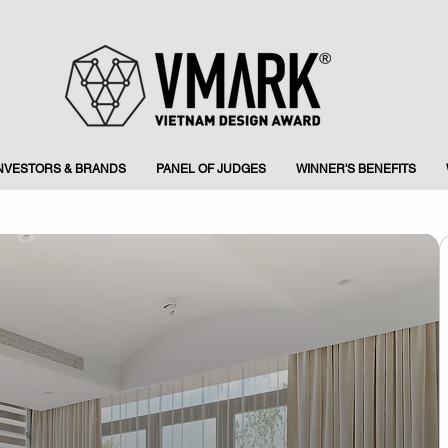
INVESTORS & BRANDS
PANEL OF JUDGES
WINNER'S BENEFITS