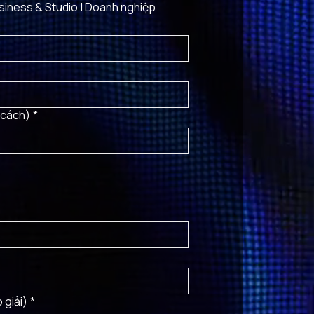
siness & Studio | Doanh nghiệp
 cách)
*
 giải)
*