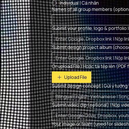
Individual | Cá nhân
Names of all group members (optiona
Submit your profile, logo & portfolio 
Submit design project album (choose 
Or upload File | Hoặc tải tệp lên (PD
Upload File
Submit design concept | Gửi ý tưởng 
Submit video clip (optional) | Nộp vi
Your image or team (used for slidesho