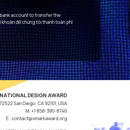
bank account to transfer the 
i khoản để chúng tôi thanh toán phí 
NATIONAL DESIGN AWARD
#572522 San Diego, CA 92101, USA
M. +1 858-380-8740
E. contact
@vmarkaward.org