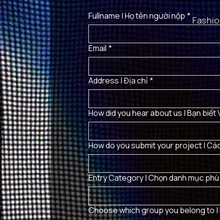
Fullname | Họ tên người nộp
*
Fashio
Email
*
Address | Địa chỉ
*
How did you hear about us | Bạn biết
How do you submit your project | Cá
Entry Category | Chọn danh mục phù
Choose which group you belong to | 