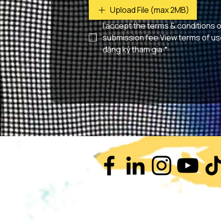
Upload File (max 2MB)
I accept the terms & conditions 
submission fee View terms of use |
đăng ký tham gia
*