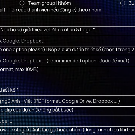
Team group | Nhóm
Bu
l) | Tên các thành viên nếu đăng ký theo nhóm
| Nộp hồ sơ giới thiệu về DN, cá nhân & Logo
*
one option please) | Nộp album dự án thiết kế (chọn 1 trong 2
F format, max 10MB)
thiết kế
*
deo clip của dự án (không bắt buộc)
w on stage) | Ảnh tác giả hoặc nhóm (dùng trình chiếu khi trao