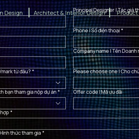
Principal Designer |
n Design
Architect & Interior Design
Product
Phone | Số điện thoại
*
Company name | Tên Doanh 
 Vmark từ đâu?
*
Please choose one | Cho chún
ch bạn tham gia nộp dự án
*
Offer code | Mã ưu đãi
 hợp
*
Hình thức tham gia
*