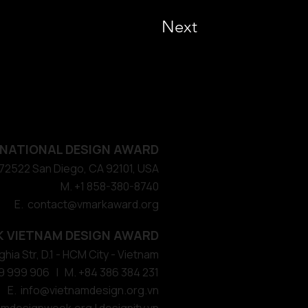
Next
NATIONAL DESIGN AWARD
#572522 San Diego, CA 92101, USA
M. +1 858-380-8740
E. contact
@vmarkaward.org
 VIETNAM DESIGN AWARD
hia Str, D.1 - HCM City - Vietnam​
9 999 906 | M. +84 386 384 231
E.
info@vietnamdesign.org.vn