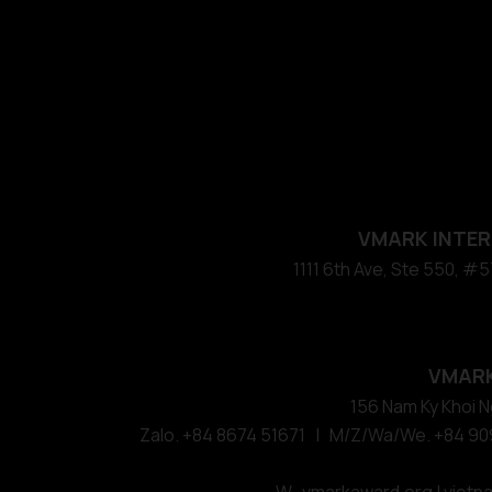
VMARK INTER
​1111 6th Ave, Ste 550, 
VMARK
156 Nam Ky Khoi Ng
Zalo. +84 8674 51671 | M/Z/Wa/We. +84 90