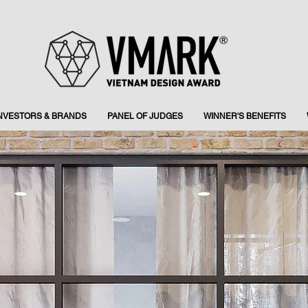
INVESTORS & BRANDS
PANEL OF JUDGES
WINNER'S BENEFITS