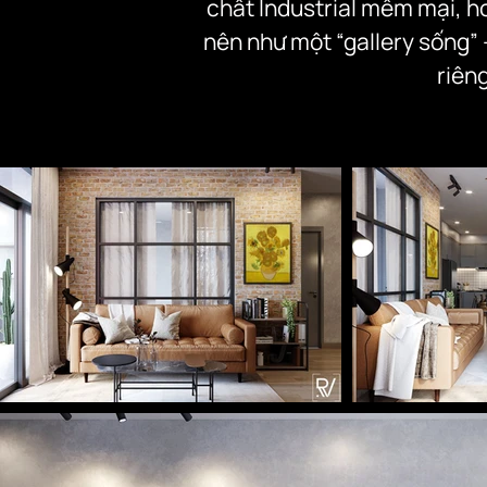
chất Industrial mềm mại, hơ
nên như một “gallery sống” 
riên