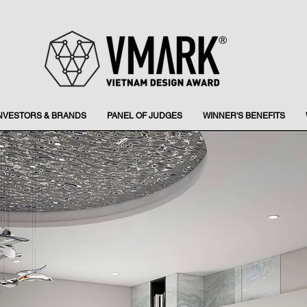
INVESTORS & BRANDS
PANEL OF JUDGES
WINNER'S BENEFITS