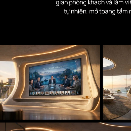
gian phòng khách và làm vi
tự nhiên, mở toang tầm n
Tại đây, dòng chảy của tự nh
mà “xâm lấn” và hòa quyện