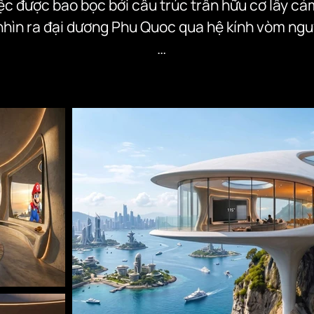
ệc được bao bọc bởi cấu trúc trần hữu cơ lấy c
hìn ra đại dương Phu Quoc qua hệ kính vòm nguyê
iên — ánh hoàng hôn, tiếng sóng, rặng cây xanh —
 vào bên trong nội thất thông qua các đường co
hữu cơ.