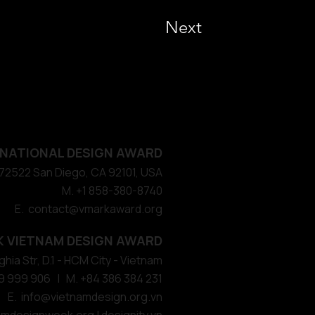
Next
NATIONAL DESIGN AWARD
#572522 San Diego, CA 92101, USA
M. +1 858-380-8740
E. contact
@vmarkaward.org
 VIETNAM DESIGN AWARD
hia Str, D.1 - HCM City - Vietnam​
9 999 906 | M. +84 386 384 231
E.
info@vietnamdesign.org.vn