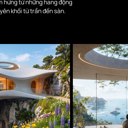
ảm hứng từ những hang động 
n khối từ trần đến sàn.

 không dừng lại ở mặt kính, 
ng thô mộc của đá và sofa 