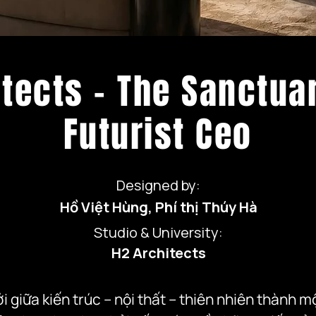
tects - The Sanctua
Futurist Ceo
Designed by:
Hồ Việt Hùng, Phí thị Thúy Hà
Studio & University:
H2 Architects
 giữa kiến trúc – nội thất – thiên nhiên thành m