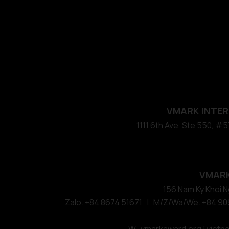
VMARK INTER
​1111 6th Ave, Ste 550, 
VMARK
156 Nam Ky Khoi Ng
Zalo. +84 8674 51671 | M/Z/Wa/We. +84 90