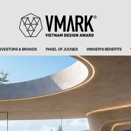
INVESTORS & BRANDS
PANEL OF JUDGES
WINNER'S BENEFITS