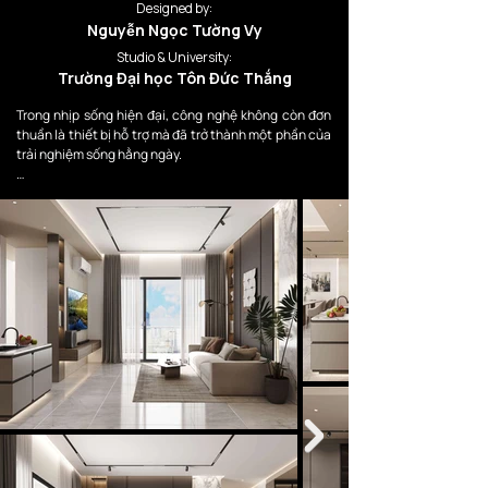
Designed by:
Nguyễn Ngọc Tường Vy
Studio & University:
Trường Đại học Tôn Đức Thắng
Trong nhịp sống hiện đại, công nghệ không còn đơn 
thuần là thiết bị hỗ trợ mà đã trở thành một phần của 
trải nghiệm sống hằng ngày.

Dự án hướng đến việc kiến tạo một không gian sống 
nơi công nghệ được tích hợp một cách tự nhiên, tinh 
tế và hài hòa với cảm xúc con người. Thay vì phô bày 
các thiết bị điện tử như những vật thể tách rời, thiết 
kế tập trung vào việc “ẩn” công nghệ vào kiến trúc, 
ánh sáng và trải nghiệm không gian.

Concept “Invisible Technology” được hình thành từ 
mong muốn tạo nên một môi trường sống hiện đại, tối 
giản và tiện nghi, nhưng vẫn giữ được sự thư giãn, tính 
cá nhân và chiều sâu cảm xúc trong đời sống đô thị.