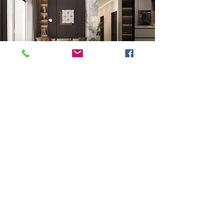
Previous
Next
VMARK INTERNATIONAL DESIGN AWARD
​1111 6th Ave, Ste 550, #572522 San Diego, CA 92101, USA
M.
+1 858-380-8740
E. contact
@vmarkaward.org
VMARK VIETNAM DESIGN AWARD
156 Nam Ky Khoi Nghia Str, D.1 - HCM City - Vietnam​
Zalo.
+84 8674 51671
| M/Z/Wa/We.
+84 909 999 906
|