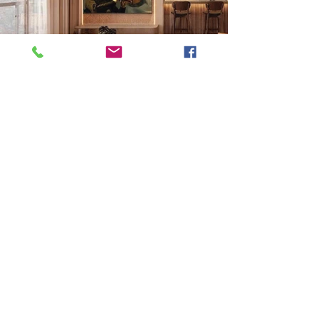
Previous
Next
VMARK INTERNATIONAL DESIGN AWARD
​1111 6th Ave, Ste 550, #572522 San Diego, CA 92101, USA
M.
+1 858-380-8740
E. contact
@vmarkaward.org
VMARK VIETNAM DESIGN AWARD
156 Nam Ky Khoi Nghia Str, D.1 - HCM City - Vietnam​
Zalo.
+84 8674 51671
| M/Z/Wa/We.
+84 909 999 906
|
M.
+84 386 384 231
E.
info@vietnamdesign.org.vn
W.
vmarkaward.org
|
vietnamdesignweek.org
|
designity.vn