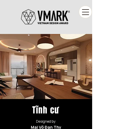
Tĩnh cư
Designed by:
Mai Võ Đan Thy