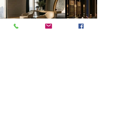
Previous
Next
VMARK INTERNATIONAL DESIGN AWARD
​1111 6th Ave, Ste 550, #572522 San Diego, CA 92101, USA
M.
+1 858-380-8740
E. contact
@vmarkaward.org
VMARK VIETNAM DESIGN AWARD
156 Nam Ky Khoi Nghia Str, D.1 - HCM City - Vietnam​
Zalo.
+84 8674 51671
| M/Z/Wa/We.
+84 909 999 906
|
M.
+84 386 384 231
E.
info@vietnamdesign.org.vn